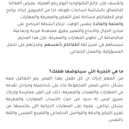
وللأسف فإن عالم التكنولوجيا اليوم رغم أهميته، يعرض أطفالنا
للالتصاق بالشاشة لساعات طويله، لذا من الضروري إيجاد برامج
توفر لأطفالكم مساحة تعزز التفكير والمعرفة والمهارات
والمتعة والفائدة
بنفس الوقت. ترتكز أنشطة البرنامج على
مبادئ الخيال والابداع والتعبير بطرق ممنهجة فردية وجماعية.
فبالإضافة الى تطوير المهارات والمعرفة، فإن هذا المخيم
سيساهم في تعزيز ثقة
أطفالكم بأنفسهم
، وقدرتهم على تحمل
المسؤولية، والعمل الجماعي.
ما هي التجربة التي سيخوضها طفلك؟
من المهم إدراك ان كل طفل بهذا العمر، يتم التعامل معه
بشكل خاص ضمن المجموعة بناء على شخصيته ومراحل تقدمه
في المهارات والتقنيات والمعرفة، ذلك لان الفن ممارسة وإدراك
بصري ليس له حدود من حيث اكتساب المهارات والمعرفة
بشكل تراكمي، علاوة على المهارات الحياتية التي يكتسبها من
تعزيز التركيز والدقة والتواصل الاجتماعي والتفريغ النفسي والثقة
بالنفس.