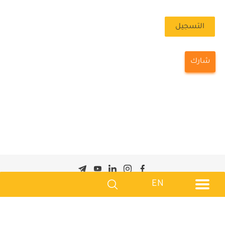
التسجيل
شارك
من نحن |
البرامج |
المعرض |
المنتدى في الاعلام |
المنشورات |
EN
دورات تدريبية |
اتصل بنا |
سياسات الخصوصية
جميع الحقوق محفوظة © 2026